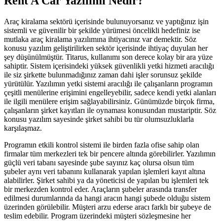
Rent A Car Yazılımı Nedir?
Araç kiralama sektörü içerisinde bulunuyorsanız ve yaptığınız işin
sistemli ve güvenilir bir şekilde yürümesi öncelikli hedefiniz ise
mutlaka araç kiralama yazılımına ihtiyacınız var demektir. Söz
konusu yazılım geliştirilirken sektör içerisinde ihtiyaç duyulan her
şey düşünülmüştür. Titarus, kullanımı son derece kolay bir ara yüze
sahiptir. Sistem içerisindeki yüksek güvenlikli yetki hizmeti aracılığı
ile siz şirkette bulunmadığınız zaman dahi işler sorunsuz şekilde
yürütülür. Yazılımın yetki sistemi aracılığı ile çalışanların programın
çeşitli menülerine erişimini engelleyebilir, sadece kendi yetki alanları
ile ilgili menülere erişim sağlayabilirsiniz. Günümüzde birçok firma,
çalışanların şirket kayıtları ile oynaması konusundan mustariptir. Söz
konusu yazılım sayesinde şirket sahibi bu tür olumsuzluklarla
karşılaşmaz.
Programın etkili kontrol sistemi ile birden fazla ofise sahip olan
firmalar tüm merkezleri tek bir pencere altında görebilirler. Yazılımın
güçlü veri tabanı sayesinde şube sayınız kaç olursa olsun tüm
şubeler aynı veri tabanını kullanarak yapılan işlemleri kayıt altına
alabilirler. Şirket sahibi ya da yöneticisi de yapılan bu işlemleri tek
bir merkezden kontrol eder. Araçların şubeler arasında transfer
edilmesi durumlarında da hangi aracın hangi şubede olduğu sistem
üzerinden görülebilir. Müşteri arzu ederse aracı farklı bir şubeye de
teslim edebilir. Program üzerindeki müşteri sözleşmesine her