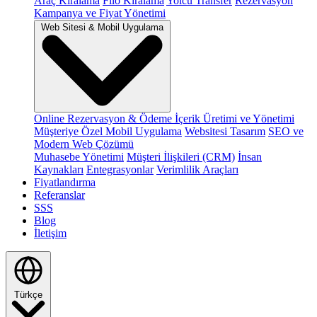
Araç Kiralama
Filo Kiralama
Yolcu Transfer
Rezervasyon
Kampanya ve Fiyat Yönetimi
Web Sitesi & Mobil Uygulama
Online Rezervasyon & Ödeme
İçerik Üretimi ve Yönetimi
Müşteriye Özel Mobil Uygulama
Websitesi Tasarım
SEO ve
Modern Web Çözümü
Muhasebe Yönetimi
Müşteri İlişkileri (CRM)
İnsan
Kaynakları
Entegrasyonlar
Verimlilik Araçları
Fiyatlandırma
Referanslar
SSS
Blog
İletişim
Türkçe