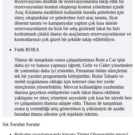
Rezervasyonu modülü ile rezervasyonlarımı takip ettik bu
rezervasyonları kontrat oluşturup kontrat yönetimni içinde
Araç Kiralama modülünü kullandık burada şubelerim için
süreç oluşturdular ve şubelerime özel araç tanımı, fiyat
dönemi tanımı ve kampanyalar yaptım çok kısa sürede
rezervasyonlarım da hızlı bir artış gözlendi fakat bu bizi
korkutmadı çünkü titarus da araçlarınızı rezervasyonlarınız ve
kontratlarınızı çok güzel bir şekilde takip edilebiliyor.
Fatih BORA
Titarus ile tanıştıktan sonra çalışanlarımıza Rent a Car işini
daha iyi ve hatasız yapmayı öğretti, Gelir ve Gider yönetimleri
ile yatırımları daha iyi yönettim, Firmamın bütün süreçlerini
tek bir yazılım programında birleştirdim. Bulut Tabanlı ve
mobil uygulaması olduğu için internet olan her yerde
süreçlerimi yönetebildim. Mevcut kullandığım yazılımdan
titarusa geçerken endişelerim vardı fakat titarus ekibinin
yaklaşımı ve süreç yönetimi sayesinde çok kısa bir sürede ben
ve çalışanlarım titarusa adapte oldu. Titarus ile tanıştıktan
sonra iş verimliliği artış gösterirken iş yükümüzü de azalttı
buradan titarus ailesine çok teşekkür ederim.
Sık Sorulan Sorular
Poliçeler uygulamasında Sigorta Tipleri Oluşturabilir miyiz?