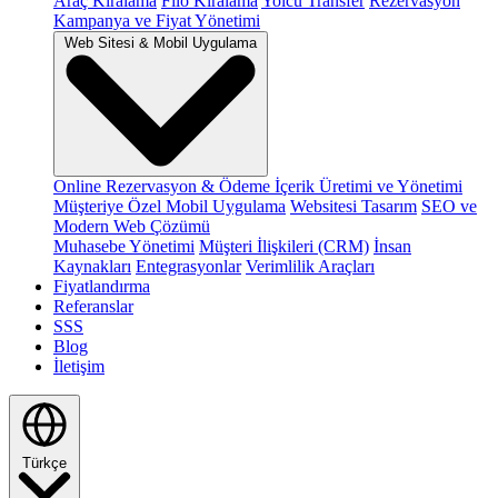
Araç Kiralama
Filo Kiralama
Yolcu Transfer
Rezervasyon
Kampanya ve Fiyat Yönetimi
Web Sitesi & Mobil Uygulama
Online Rezervasyon & Ödeme
İçerik Üretimi ve Yönetimi
Müşteriye Özel Mobil Uygulama
Websitesi Tasarım
SEO ve
Modern Web Çözümü
Muhasebe Yönetimi
Müşteri İlişkileri (CRM)
İnsan
Kaynakları
Entegrasyonlar
Verimlilik Araçları
Fiyatlandırma
Referanslar
SSS
Blog
İletişim
Türkçe