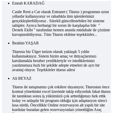
Emrah KARADAĞ
Castle Rent a Car olarak Entranet ( Titarus ) programını uzun
yıllardır kullanıyoruz ve rahatlıkla tüm işlemlerimizi
gerçekleştirebiliyoruz . Sürekli güncellenebilen bir sisteme
sahipler. Ayrıca herhangi bir sorun ile karşılaşılsa bile ''
Destek Ekibi '' tarafından hemen anında müdahale ile çözüme
kavuşturabiliyoruz. Tüm Titarus ekibine teşekkürler...
İbrahim YAŞAR
Titarusu biz Ülger turizm olarak yaklaşık 5 yıldır
kullanmaktayız. Sistem bizim amaç ve ihtiyaçlarımızı
karsilamakla beraber yenilikleriyle ve istediklerimizi
yazılımımıza hızlı bir şekilde adepte etmeleri de ayrı bir
avantaj oluyor. Teşekkürler titarus ailesi
Ali BEYAZ
Titarus ile tanışmamız çok eskilere dayanıyor, Titarustan önce
kontrat yönetimini excel üzerinde takip ediyorduk fakat titarus
ile tanıtıktan sonra iş yükümüzü çok arttırdığımızı fark ettik
kolay ve anlaşılır bir program olduğu için adaptasyon süreci
kısa sürdü, Öncellikle Online rezervasyon alt yapılı bir site
kurdular buradan gelen rezervasyonları yönettiiğim Araç