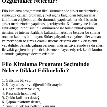
Özgürlükler Nelerdir?
Filo kiralama programının ilkel sürümlerinde şirket merkezindeki
sunucuda çalışan program, şirket ağına bağlı olan bilgisayarlar
tarafından erişilebilirdi. Bu durumda yapılacak her türlü işlemin
şirket merkezinden yapılması gerekiyordu. Kullanıcıyı ne kadar
sınırladığını bir düşünün. Günümüzde ise bulut teknolojisinin
gelişimi ve internet bağlantı kalitesinin artışı ile beraber bu sınırlar
ortadan kalkmış bulunuyor. Şirket çalışanları ve yöneticiler zaman
ve mekandan bağımsız olarak sisteme erişerek diledikleri işlemi
yapabilirler.Sahada çalışan personel, müşteri ziyaretinde ya da ailesi
ile vakit geçiren bir yönetici, sisteme kolayca erişerek kendi konfor
alanında çalışmaya devam edebilir.
Filo Kiralama Programı Seçiminde
Nelere Dikkat Edilmelidir?
1. Gelişmiş bir yapı
2. Kolay anlaşılır ve öğrenilebilir arayüz
3. Doğru tasarım ve kurgu
4. Kapsamlı hakimiyet
5. Çoklu kullanıcı desteği
6. Çapraz platform desteği
7. Sunduğu ek hizmetlerin kapsamı