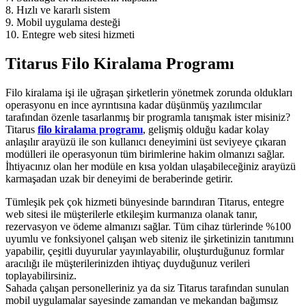
8. Hızlı ve kararlı sistem
9. Mobil uygulama desteği
10. Entegre web sitesi hizmeti
Titarus Filo Kiralama Programı
Filo kiralama işi ile uğraşan şirketlerin yönetmek zorunda oldukları
operasyonu en ince ayrıntısına kadar düşünmüş yazılımcılar
tarafından özenle tasarlanmış bir programla tanışmak ister misiniz?
Titarus
filo kiralama programı
, gelişmiş olduğu kadar kolay
anlaşılır arayüzü ile son kullanıcı deneyimini üst seviyeye çıkaran
modülleri ile operasyonun tüm birimlerine hakim olmanızı sağlar.
İhtiyacınız olan her modüle en kısa yoldan ulaşabileceğiniz arayüzü
karmaşadan uzak bir deneyimi de beraberinde getirir.
Tümleşik pek çok hizmeti bünyesinde barındıran Titarus, entegre
web sitesi ile müşterilerle etkileşim kurmanıza olanak tanır,
rezervasyon ve ödeme almanızı sağlar. Tüm cihaz türlerinde %100
uyumlu ve fonksiyonel çalışan web siteniz ile şirketinizin tanıtımını
yapabilir, çeşitli duyurular yayınlayabilir, oluşturduğunuz formlar
aracılığı ile müşterilerinizden ihtiyaç duyduğunuz verileri
toplayabilirsiniz.
Sahada çalışan personelleriniz ya da siz Titarus tarafından sunulan
mobil uygulamalar sayesinde zamandan ve mekandan bağımsız