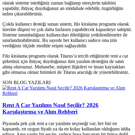
olarak sisteme istediğiniz zaman bağlanıp süreçlerin takibini
yapabilir, ihtiyaç duyduğunuz an müdahale edebilir, özgürlüğün
tadını çıkarabilirsiniz.
Çoklu kullanıcı desteği sunan sistem, filo kiralama programı olarak
üzerine düşeni ve çok daha fazlasını yapabilecek kapasiteye sahiptir.
Sisteme tanımladığınız kullanıcıları dilediğiniz yetkilendirmeler ile
sınırlandırabilirsiniz. Bu sayede her kullanıcı sadece ona izin
verdiğiniz ölçüde modüle erişim sağlayabilir.
Filo kiralama programı olarak Titarus’u tercih ettiğinizde rent a car
şirketiniz için ihtiyaç duyduğunuz tüm yazılım desteğini de satın
almış olursunuz. Muhasebe, müşteri ilişkileri ve insan kaynakları
gibi olmazsa olmaz birimleri de Titarus aracılığı ile yönetebilirsiniz.
SON BLOG YAZILARI
Rent A Car Yazılımı Nasıl Seçilir? 2026
Karşılaştırma ve Alım Rehberi
Piyasada pek çok rent a car yazılımı seçeneği var; her biri en
kapsamlı, en uygun fiyatlı ya da en kolay kullanılan olduğunu iddia
ediyor. Ama yanlış bir seçim, sadece boşa harcanan bir bütçe değil,