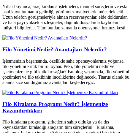
Yıllar boyunca, araç kiralama işletmeleri, manuel süreçlerin ve eski
usul kayıt tutmanın getirdiği görünmez maliyetlerle mücadele etti.
Uzun telefon görüşmeleriyle alınan rezervasyonlar, elde doldurulan
ve hata payı yüksek sözleşmeler, dağınık dosyalarda kaybolan
müşteri bilgileri… Tüm bunlar, zamanla operasyonel hızınızı kesti.
Filo Yönetimi Nedir? Avantajları Nelerdir?
İşletmenizin başarısında, özellikle saha operasyonlarınız yoğunsa,
filo yönetimi kritik bir rol oynar. Peki, filo yönetimi nedir ve
işletmenize ne gibi katkılar sağlar? Bu blog yazımızda, filo yönetimi
çözümleri ve filo takibinin inceliklerine değinecek, Titarus olarak bu
alanda size sunduğumuz avantajları keşfedeceğiz.
Filo Kiralama Programı Nedir? İşletmenize
Kazandırdıkları
Filo kiralama programı, şirketlerin sahip olduğu ya da dış
kaynaklardan kiraladığı araçların tüm süreçlerini – kiralama,
kullanım, bakım, sigorta, sözleşme ve iade – merkezi bir sistem