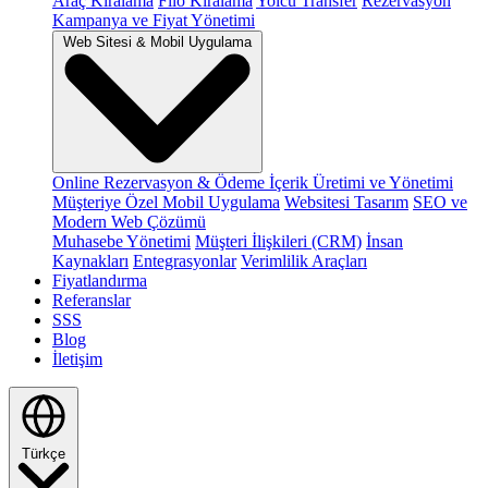
Araç Kiralama
Filo Kiralama
Yolcu Transfer
Rezervasyon
Kampanya ve Fiyat Yönetimi
Web Sitesi & Mobil Uygulama
Online Rezervasyon & Ödeme
İçerik Üretimi ve Yönetimi
Müşteriye Özel Mobil Uygulama
Websitesi Tasarım
SEO ve
Modern Web Çözümü
Muhasebe Yönetimi
Müşteri İlişkileri (CRM)
İnsan
Kaynakları
Entegrasyonlar
Verimlilik Araçları
Fiyatlandırma
Referanslar
SSS
Blog
İletişim
Türkçe