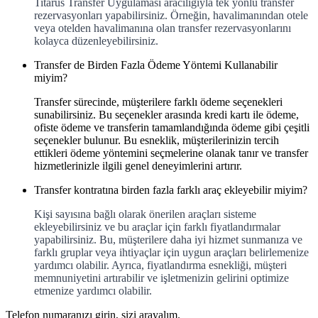
Titarus Transfer Uygulaması aracılığıyla tek yönlü transfer
rezervasyonları yapabilirsiniz. Örneğin, havalimanından otele
veya otelden havalimanına olan transfer rezervasyonlarını
kolayca düzenleyebilirsiniz.
Transfer de Birden Fazla Ödeme Yöntemi Kullanabilir
miyim?
Transfer sürecinde, müşterilere farklı ödeme seçenekleri
sunabilirsiniz. Bu seçenekler arasında kredi kartı ile ödeme,
ofiste ödeme ve transferin tamamlandığında ödeme gibi çeşitli
seçenekler bulunur. Bu esneklik, müşterilerinizin tercih
ettikleri ödeme yöntemini seçmelerine olanak tanır ve transfer
hizmetlerinizle ilgili genel deneyimlerini artırır.
Transfer kontratına birden fazla farklı araç ekleyebilir miyim?
Kişi sayısına bağlı olarak önerilen araçları sisteme
ekleyebilirsiniz ve bu araçlar için farklı fiyatlandırmalar
yapabilirsiniz. Bu, müşterilere daha iyi hizmet sunmanıza ve
farklı gruplar veya ihtiyaçlar için uygun araçları belirlemenize
yardımcı olabilir. Ayrıca, fiyatlandırma esnekliği, müşteri
memnuniyetini artırabilir ve işletmenizin gelirini optimize
etmenize yardımcı olabilir.
Telefon numaranızı girin, sizi arayalım.