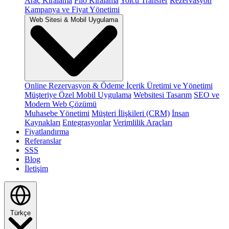
Araç Kiralama
Filo Kiralama
Yolcu Transfer
Rezervasyon
Kampanya ve Fiyat Yönetimi
Web Sitesi & Mobil Uygulama
Online Rezervasyon & Ödeme
İçerik Üretimi ve Yönetimi
Müşteriye Özel Mobil Uygulama
Websitesi Tasarım
SEO ve
Modern Web Çözümü
Muhasebe Yönetimi
Müşteri İlişkileri (CRM)
İnsan
Kaynakları
Entegrasyonlar
Verimlilik Araçları
Fiyatlandırma
Referanslar
SSS
Blog
İletişim
Türkçe