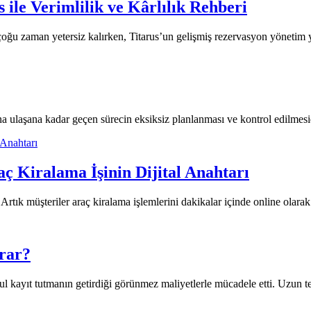
ile Verimlilik ve Kârlılık Rehberi
oğu zaman yetersiz kalırken, Titarus’un gelişmiş rezervasyon yönetim ya
na ulaşana kadar geçen sürecin eksiksiz planlanması ve kontrol edilmesid
aç Kiralama İşinin Dijital Anahtarı
rtık müşteriler araç kiralama işlemlerini dakikalar içinde online olarak 
arar?
ul kayıt tutmanın getirdiği görünmez maliyetlerle mücadele etti. Uzun te