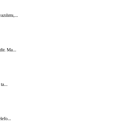
zılımı,...
ir. Ma...
ta...
lefo...