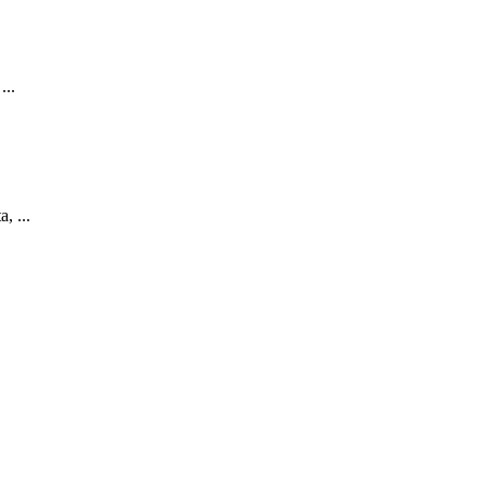
...
, ...