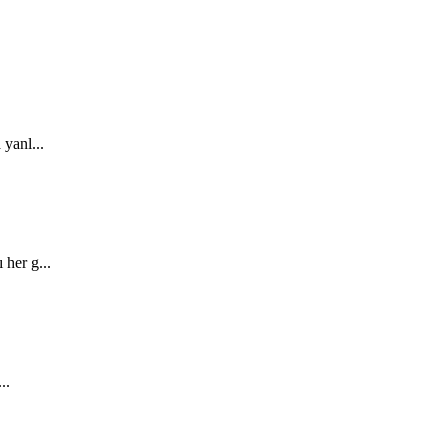
 yanl...
 her g...
..