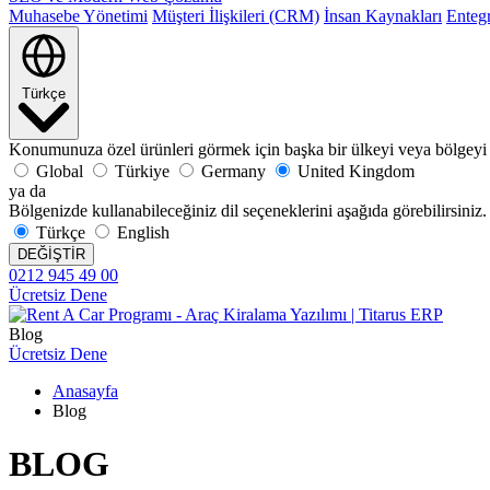
Muhasebe Yönetimi
Müşteri İlişkileri (CRM)
İnsan Kaynakları
Enteg
Türkçe
Konumunuza özel ürünleri görmek için başka bir ülkeyi veya bölgeyi 
Global
Türkiye
Germany
United Kingdom
ya da
Bölgenizde kullanabileceğiniz dil seçeneklerini aşağıda görebilirsiniz.
Türkçe
English
DEĞİŞTİR
0212 945 49 00
Ücretsiz Dene
Blog
Ücretsiz Dene
Anasayfa
Blog
BLOG