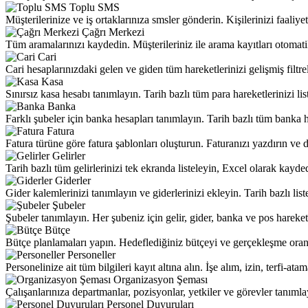
Toplu SMS
Müşterilerinize ve iş ortaklarınıza smsler gönderin. Kişilerinizi faaliye
Çağrı Merkezi
Tüm aramalarınızı kaydedin. Müşterileriniz ile arama kayıtları otomatik
Cari
Cari hesaplarınızdaki gelen ve giden tüm hareketlerinizi gelişmiş filtrel
Kasa
Sınırsız kasa hesabı tanımlayın. Tarih bazlı tüm para hareketlerinizi lis
Banka
Farklı şubeler için banka hesapları tanımlayın. Tarih bazlı tüm banka har
Fatura
Fatura türüne göre fatura şablonları oluşturun. Faturanızı yazdırın ve di
Gelirler
Tarih bazlı tüm gelirlerinizi tek ekranda listeleyin, Excel olarak kaydedi
Giderler
Gider kalemlerinizi tanımlayın ve giderlerinizi ekleyin. Tarih bazlı lis
Şubeler
Şubeler tanımlayın. Her şubeniz için gelir, gider, banka ve pos hareketl
Bütçe
Bütçe planlamaları yapın. Hedeflediğiniz bütçeyi ve gerçekleşme oran
Personeller
Personelinize ait tüm bilgileri kayıt altına alın. İşe alım, izin, terfi-at
Organizasyon Şeması
Çalışanlarınıza departmanlar, pozisyonlar, yetkiler ve görevler tanımla
Personel Duyuruları