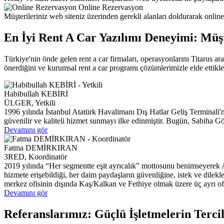
Online Rezervasyon
Müşterileriniz web siteniz üzerinden gerekli alanları doldurarak online
En İyi Rent A Car Yazılımı Deneyimi: Müşt
Türkiye'nin önde gelen rent a car firmaları, operasyonlarını Titarus araç 
önerdiğini ve kurumsal rent a car programı çözümlerimizle elde ettikler
Habibullah KEBİRİ
ÜLGER, Yetkili
1996 yılında İstanbul Atatürk Havalimanı Dış Hatlar Geliş Terminali'n
güvenilir ve kaliteli hizmet sunmayı ilke edinmiştir. Bugün, Sabiha
Devamını gör
Fatma DEMİRKIRAN
3RED, Koordinatör
2019 yılında “Her segmentte eşit ayrıcalık” mottosunu benimseyerek An
hizmete erişebildiği, her daim paydaşların güvenliğine, istek ve dile
merkez ofisinin dışında Kaş/Kalkan ve Fethiye olmak üzere üç ayrı of
Devamını gör
Referanslarımız: Güçlü İşletmelerin Terci