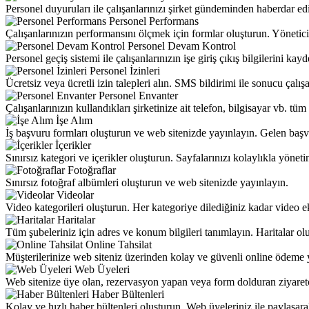
Personel duyuruları ile çalışanlarınızı şirket gündeminden haberdar edin
Personel Performans
Çalışanlarınızın performansını ölçmek için formlar oluşturun. Yöneticile
Personel Devam Kontrol
Personel geçiş sistemi ile çalışanlarınızın işe giriş çıkış bilgilerini ka
Personel İzinleri
Ücretsiz veya ücretli izin talepleri alın. SMS bildirimi ile sonucu çalışa
Personel Envanter
Çalışanlarınızın kullandıkları şirketinize ait telefon, bilgisayar vb. tüm
İşe Alım
İş başvuru formları oluşturun ve web sitenizde yayınlayın. Gelen başvu
İçerikler
Sınırsız kategori ve içerikler oluşturun. Sayfalarınızı kolaylıkla yönetin
Fotoğraflar
Sınırsız fotoğraf albümleri oluşturun ve web sitenizde yayınlayın.
Videolar
Video kategorileri oluşturun. Her kategoriye dilediğiniz kadar video e
Haritalar
Tüm şubeleriniz için adres ve konum bilgileri tanımlayın. Haritalar ol
Online Tahsilat
Müşterilerinize web siteniz üzerinden kolay ve güvenli online ödeme y
Web Üyeleri
Web sitenize üye olan, rezervasyon yapan veya form dolduran ziyaretçil
Haber Bültenleri
Kolay ve hızlı haber bültenleri oluşturun. Web üyeleriniz ile paylaşara