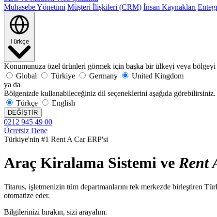
Muhasebe Yönetimi
Müşteri İlişkileri (CRM)
İnsan Kaynakları
Enteg
Türkçe
Konumunuza özel ürünleri görmek için başka bir ülkeyi veya bölgeyi 
Global
Türkiye
Germany
United Kingdom
ya da
Bölgenizde kullanabileceğiniz dil seçeneklerini aşağıda görebilirsiniz.
Türkçe
English
DEĞİŞTİR
0212 945 49 00
Ücretsiz Dene
Türkiye'nin #1 Rent A Car ERP'si
Araç Kiralama Sistemi ve
Rent 
Titarus, işletmenizin tüm departmanlarını tek merkezde birleştiren 
otomatize eder.
Bilgilerinizi bırakın, sizi arayalım.