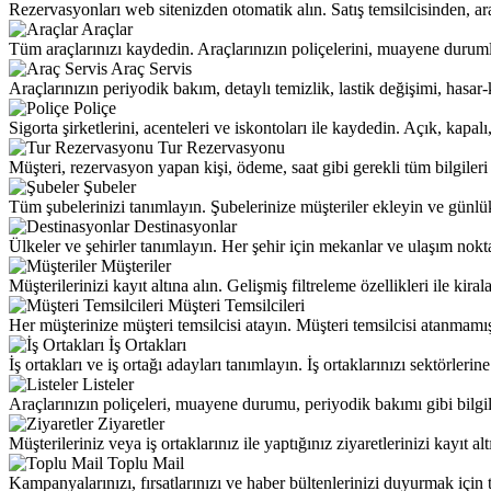
Rezervasyonları web sitenizden otomatik alın. Satış temsilcisinden, ara
Araçlar
Tüm araçlarınızı kaydedin. Araçlarınızın poliçelerini, muayene durumla
Araç Servis
Araçlarınızın periyodik bakım, detaylı temizlik, lastik değişimi, hasar-k
Poliçe
Sigorta şirketlerini, acenteleri ve iskontoları ile kaydedin. Açık, kapalı,
Tur Rezervasyonu
Müşteri, rezervasyon yapan kişi, ödeme, saat gibi gerekli tüm bilgiler
Şubeler
Tüm şubelerinizi tanımlayın. Şubelerinize müşteriler ekleyin ve günlük g
Destinasyonlar
Ülkeler ve şehirler tanımlayın. Her şehir için mekanlar ve ulaşım nokta
Müşteriler
Müşterilerinizi kayıt altına alın. Gelişmiş filtreleme özellikleri ile kiral
Müşteri Temsilcileri
Her müşterinize müşteri temsilcisi atayın. Müşteri temsilcisi atanmamış 
İş Ortakları
İş ortakları ve iş ortağı adayları tanımlayın. İş ortaklarınızı sektörleri
Listeler
Araçlarınızın poliçeleri, muayene durumu, periyodik bakımı gibi bilgil
Ziyaretler
Müşterileriniz veya iş ortaklarınız ile yaptığınız ziyaretlerinizi kayıt 
Toplu Mail
Kampanyalarınızı, fırsatlarınızı ve haber bültenlerinizi duyurmak için 