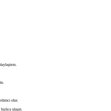
laylaştırın.
in.
ardımcı olur.
hızlıca ulaşın.