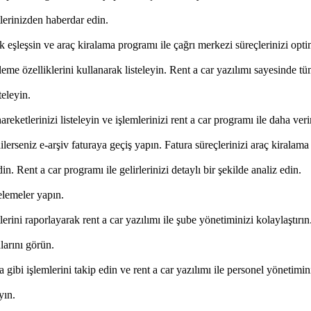
tlerinizden haberdar edin.
 eşleşsin ve araç kiralama programı ile çağrı merkezi süreçlerinizi opti
eme özelliklerini kullanarak listeleyin. Rent a car yazılımı sayesinde tüm
teleyin.
eketlerinizi listeleyin ve işlemlerinizi rent a car programı ile daha verim
lerseniz e-arşiv faturaya geçiş yapın. Fatura süreçlerinizi araç kiralama p
n. Rent a car programı ile gelirlerinizi detaylı bir şekilde analiz edin.
telemeler yapın.
erini raporlayarak rent a car yazılımı ile şube yönetiminizi kolaylaştırın
larını görün.
ama gibi işlemlerini takip edin ve rent a car yazılımı ile personel yönetimi
yın.