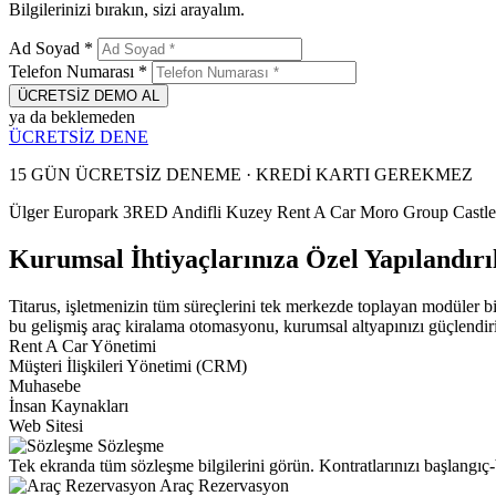
Bilgilerinizi bırakın, sizi arayalım.
Ad Soyad
*
Telefon Numarası
*
ÜCRETSİZ DEMO AL
ya da beklemeden
ÜCRETSİZ DENE
15 GÜN ÜCRETSİZ DENEME · KREDİ KARTI GEREKMEZ
Ülger
Europark
3RED
Andifli
Kuzey Rent A Car
Moro Group
Castle
Kurumsal İhtiyaçlarınıza Özel Yapılandır
Titarus, işletmenizin tüm süreçlerini tek merkezde toplayan modüler bi
bu gelişmiş araç kiralama otomasyonu, kurumsal altyapınızı güçlendir
Rent A Car Yönetimi
Müşteri İlişkileri Yönetimi (CRM)
Muhasebe
İnsan Kaynakları
Web Sitesi
Sözleşme
Tek ekranda tüm sözleşme bilgilerini görün. Kontratlarınızı başlangıç-bit
Araç Rezervasyon