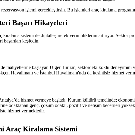
 rezervasyon işlemi gerçekleştirsin. Bu işlemleri araç kiralama programı 
eri Başarı Hikayeleri
kiralama sistemi ile dijitalleştirerek verimliliklerini artırıyor. Sektör p
i başarıları keşfedin.
de faaliyetlerine başlayan Ülger Turizm, sektördeki köklü deneyimini ve
 Gökçen Havalimanı ve İstanbul Havalimanı'nda da kesintisiz hizmet ver
talya’da hizmet vermeye başladı. Kurum kültürü temelinde; ekonomi sınıf
klerine odaklanan genç, çözüm odaklı, pozitif ve iletişim becerileri yü
iste hizmet vermektedir.
hi Araç Kiralama Sistemi