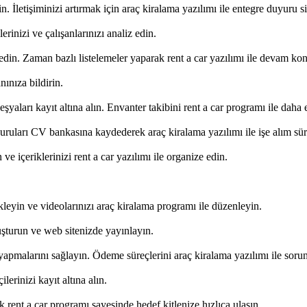
. İletişiminizi artırmak için araç kiralama yazılımı ile entegre duyuru si
rinizi ve çalışanlarınızı analiz edin.
ydedin. Zaman bazlı listelemeler yaparak rent a car yazılımı ile devam kontro
nınıza bildirin.
 eşyaları kayıt altına alın. Envanter takibini rent a car programı ile daha e
ruları CV bankasına kaydederek araç kiralama yazılımı ile işe alım süreç
 ve içeriklerinizi rent a car yazılımı ile organize edin.
kleyin ve videolarınızı araç kiralama programı ile düzenleyin.
uşturun ve web sitenizde yayınlayın.
apmalarını sağlayın. Ödeme süreçlerini araç kiralama yazılımı ile sorun
erinizi kayıt altına alın.
k rent a car programı sayesinde hedef kitlenize hızlıca ulaşın.