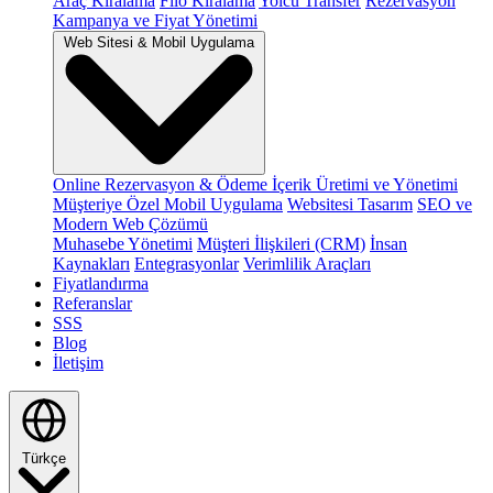
Araç Kiralama
Filo Kiralama
Yolcu Transfer
Rezervasyon
Kampanya ve Fiyat Yönetimi
Web Sitesi & Mobil Uygulama
Online Rezervasyon & Ödeme
İçerik Üretimi ve Yönetimi
Müşteriye Özel Mobil Uygulama
Websitesi Tasarım
SEO ve
Modern Web Çözümü
Muhasebe Yönetimi
Müşteri İlişkileri (CRM)
İnsan
Kaynakları
Entegrasyonlar
Verimlilik Araçları
Fiyatlandırma
Referanslar
SSS
Blog
İletişim
Türkçe