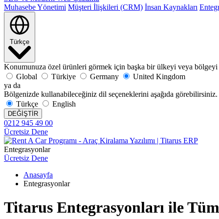
Muhasebe Yönetimi
Müşteri İlişkileri (CRM)
İnsan Kaynakları
Enteg
Türkçe
Konumunuza özel ürünleri görmek için başka bir ülkeyi veya bölgeyi 
Global
Türkiye
Germany
United Kingdom
ya da
Bölgenizde kullanabileceğiniz dil seçeneklerini aşağıda görebilirsiniz.
Türkçe
English
DEĞİŞTİR
0212 945 49 00
Ücretsiz Dene
Entegrasyonlar
Ücretsiz Dene
Anasayfa
Entegrasyonlar
Titarus Entegrasyonları ile Tüm